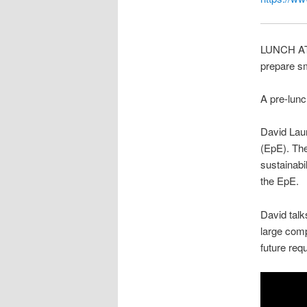
LUNCH AT 
prepare sm
A pre-lunc
David Laur
(EpE). The
sustainabi
the EpE.
David talk
large com
future req