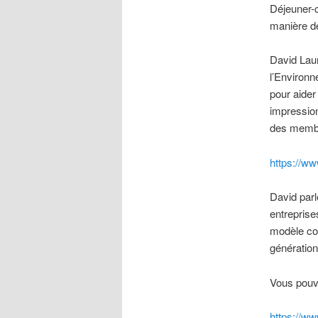
Déjeuner-c
manière de
David Laur
l’Environn
pour aider
impression
des membr
https://w
David parl
entreprise
modèle com
génération
Vous pouve
https://ww