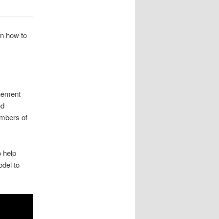
n how to
nnement
nd
embers of
o help
del to