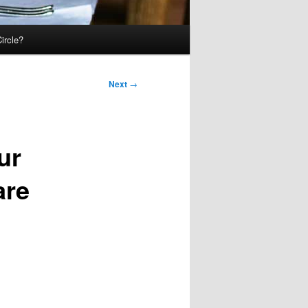
ircle?
Next
→
ur
are