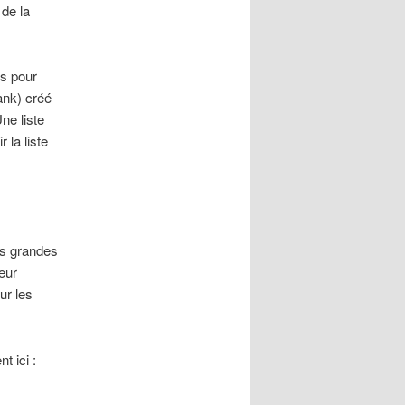
de la
es pour
ank) créé
ne liste
la liste
les grandes
eur
ur les
t ici :