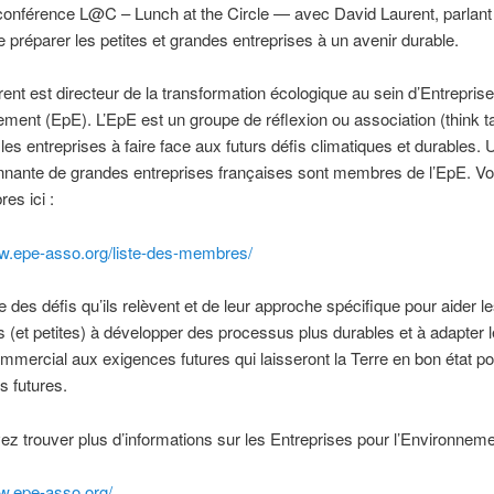
onférence L@C – Lunch at the Circle — avec David Laurent, parlant 
 préparer les petites et grandes entreprises à un avenir durable.
ent est directeur de la transformation écologique au sein d’Entrepris
ement (EpE). L’EpE est un groupe de réflexion ou association (think t
 les entreprises à faire face aux futurs défis climatiques et durables. U
nante de grandes entreprises françaises sont membres de l’EpE. Voir 
es ici :
ww.epe-asso.org/liste-des-membres/
e des défis qu’ils relèvent et de leur approche spécifique pour aider 
s (et petites) à développer des processus plus durables et à adapter l
mercial aux exigences futures qui laisseront la Terre en bon état po
s futures.
z trouver plus d’informations sur les Entreprises pour l’Environnemen
w.epe-asso.org/