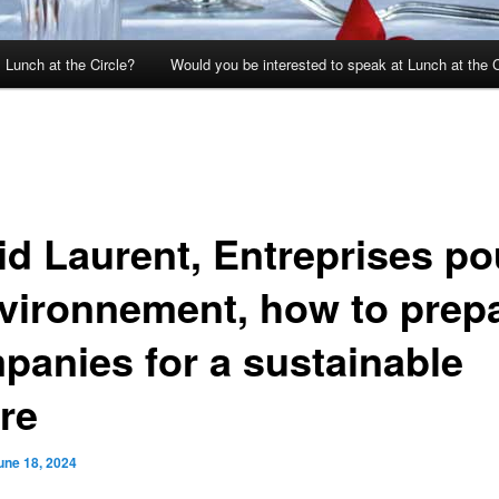
 Lunch at the Circle?
Would you be interested to speak at Lunch at the C
id Laurent, Entreprises po
nvironnement, how to prep
panies for a sustainable
re
une 18, 2024