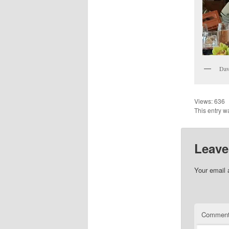
Dav
Views:
636
This entry w
Leave
Your email 
Commen