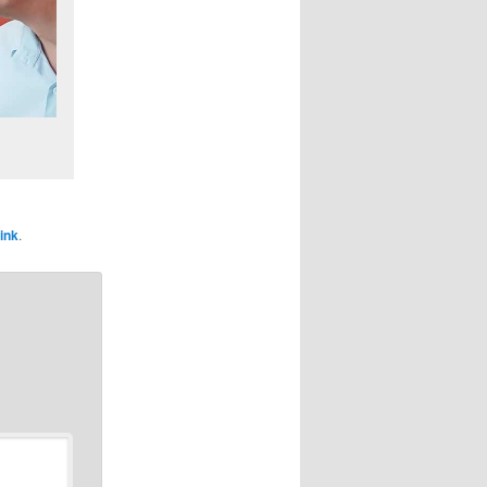
ink
.