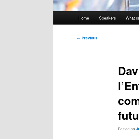
Main
Home
Speakers
What is
menu
Post
←
Previous
navigation
Dav
l’E
com
futu
Posted on
J