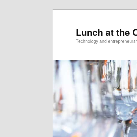
Skip
to
primary
Lunch at the C
content
Technology and entrepreneurshi